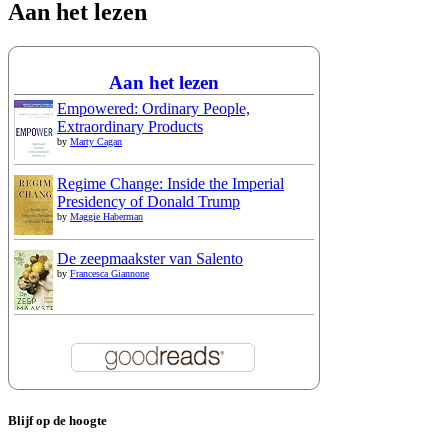
Aan het lezen
Aan het lezen
Empowered: Ordinary People,
Extraordinary Products
by
Marty Cagan
Regime Change: Inside the Imperial
Presidency of Donald Trump
by
Maggie Haberman
De zeepmaakster van Salento
by
Francesca Giannone
Blijf op de hoogte