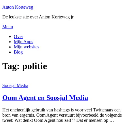
Ga
Anton Korteweg
naar
De leukste site over Anton Korteweg jr
de
inhoud
Menu
Over
Mijn Apps
Mijn websites
Blog
Tag:
politie
Soosjal Media
Oom Agent en Soosjal Media
Het oneigenlijk gebruik van hashtags is voor veel Twitteraars een
bron van ergernis. Oom Agent verstuurt bijvoorbeeld de volgende
tweet: Wat denkt Oom Agent nou zelf?? Dat er mensen op …